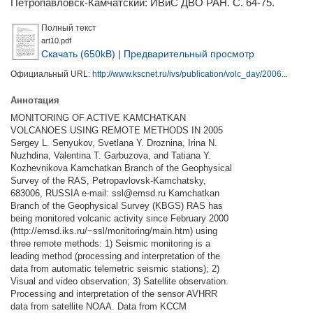
Петропавловск-Камчатский: ИВиС ДВО РАН. С. 64-75.
Полный текст
art10.pdf
Скачать (650kB)
|
Предварительный просмотр
Официальный URL:
http://www.kscnet.ru/ivs/publication/volc_day/2006...
Аннотация
MONITORING OF ACTIVE KAMCHATKAN
VOLCANOES USING REMOTE METHODS IN 2005
Sergey L. Senyukov, Svetlana Y. Droznina, Irina N.
Nuzhdina, Valentina T. Garbuzova, and Tatiana Y.
Kozhevnikova Kamchatkan Branch of the Geophysical
Survey of the RAS, Petropavlovsk-Kamchatsky,
683006, RUSSIA e-mail: ssl@emsd.ru Kamchatkan
Branch of the Geophysical Survey (KBGS) RAS has
being monitored volcanic activity since February 2000
(http://emsd.iks.ru/~ssl/monitoring/main.htm) using
three remote methods: 1) Seismic monitoring is a
leading method (processing and interpretation of the
data from automatic telemetric seismic stations); 2)
Visual and video observation; 3) Satellite observation.
Processing and interpretation of the sensor AVHRR
data from satellite NOAA. Data from KCCM