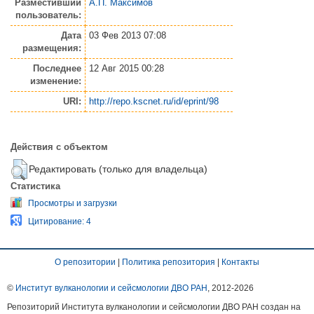
Разместивший
А.П. Максимов
пользователь:
Дата
03 Фев 2013 07:08
размещения:
Последнее
12 Авг 2015 00:28
изменение:
URI:
http://repo.kscnet.ru/id/eprint/98
Действия с объектом
Редактировать (только для владельца)
Статистика
Просмотры и загрузки
Цитирование: 4
О репозитории
|
Политика репозитория
|
Контакты
©
Институт вулканологии и сейсмологии ДВО РАН
, 2012-
2026
Репозиторий Института вулканологии и сейсмологии ДВО РАН создан на