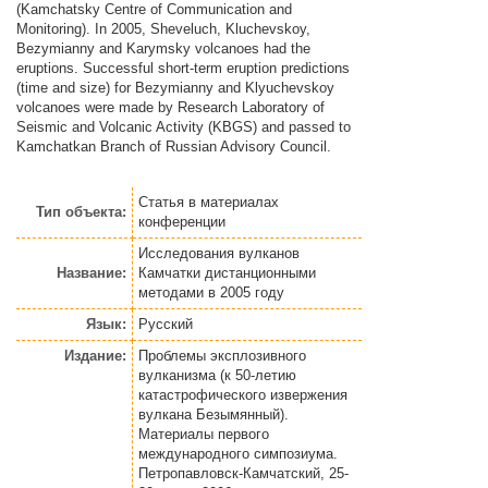
(Kamchatsky Centre of Communication and
Monitoring). In 2005, Sheveluch, Kluchevskoy,
Bezymianny and Karymsky volcanoes had the
eruptions. Successful short-term eruption predictions
(time and size) for Bezymianny and Klyuchevskoy
volcanoes were made by Research Laboratory of
Seismic and Volcanic Activity (KBGS) and passed to
Kamchatkan Branch of Russian Advisory Council.
Статья
в материалах
Тип объекта:
конференции
Исследования вулканов
Название:
Камчатки дистанционными
методами в 2005 году
Язык:
Русский
Издание:
Проблемы эксплозивного
вулканизма (к 50-летию
катастрофического извержения
вулкана Безымянный).
Материалы первого
международного симпозиума.
Петропавловск-Камчатский, 25-