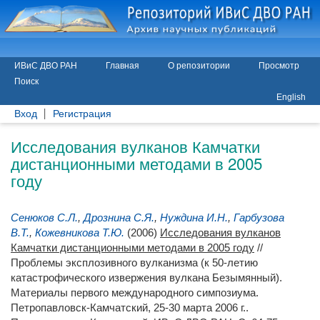
ИВиС ДВО РАН
Главная
О репозитории
Просмотр
Поиск
English
Вход
Регистрация
Исследования вулканов Камчатки
дистанционными методами в 2005
году
Сенюков С.Л.
,
Дрознина С.Я.
,
Нуждина И.Н.
,
Гарбузова
В.Т.
,
Кожевникова Т.Ю.
(2006)
Исследования вулканов
Камчатки дистанционными методами в 2005 году
//
Проблемы эксплозивного вулканизма (к 50-летию
катастрофического извержения вулкана Безымянный).
Материалы первого международного симпозиума.
Петропавловск-Камчатский, 25-30 марта 2006 г..