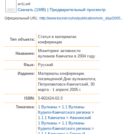
art11.pdf
Скачать (1MB)
|
Предварительный просмотр
Официальный URL:
http://www.kscnet.ru/ivs/publication/volc_day/2005...
Статья
в материалах
Тип объекта:
конференции
Мониторинг активности
Название:
вулканов Камчатки в 2004 году
Язык:
Русский
Издание:
Материалы конференции,
посвященной Дню вулканолога,
Петропавловск-Камчатский, 30
марта - 1 апреля 2005 г.
ISBN:
5-902424-02-3
Тематика:
1 Вулканы
>
1.1 Вулканы
Курило-Камчатского региона
>
1.1.1 Камчатка
>
Авачинский
1 Вулканы
>
1.1 Вулканы
Курило-Камчатского региона
>
1.1.1 Камчатка
>
Горелый