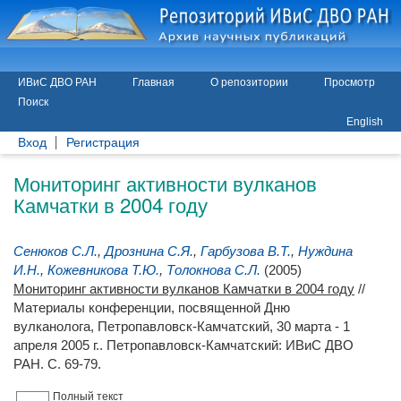
ИВиС ДВО РАН
Главная
О репозитории
Просмотр
Поиск
English
Вход
Регистрация
Мониторинг активности вулканов
Камчатки в 2004 году
Сенюков С.Л.
,
Дрознина С.Я.
,
Гарбузова В.Т.
,
Нуждина
И.Н.
,
Кожевникова Т.Ю.
,
Толокнова С.Л.
(2005)
Мониторинг активности вулканов Камчатки в 2004 году
//
Материалы конференции, посвященной Дню
вулканолога, Петропавловск-Камчатский, 30 марта - 1
апреля 2005 г.. Петропавловск-Камчатский: ИВиС ДВО
РАН. С. 69-79.
Полный текст