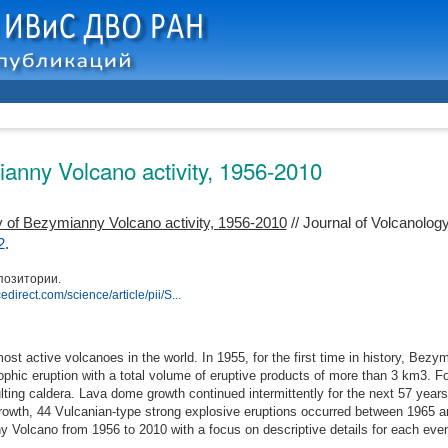
anny Volcano activity, 1956-2010
 of Bezymianny Volcano activity, 1956-2010
// Journal of Volcanolog
2
.
позитории.
edirect.com/science/article/pii/S...
t active volcanoes in the world. In 1955, for the first time in history, Bezy
phic eruption with a total volume of eruptive products of more than 3 km3. Fo
lting caldera. Lava dome growth continued intermittently for the next 57 year
rowth, 44 Vulcanian-type strong explosive eruptions occurred between 1965 a
 Volcano from 1956 to 2010 with a focus on descriptive details for each even