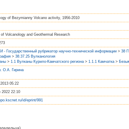
ogy of Bezymianny Volcano activity, 1956-2010
l of Volcanology and Geothermal Research
273
И - Государственный рубрикатор научно-технической информации
>
38 
графия
>
38.37.25 Вулканология
аны
>
1.1 Вулканы Курило-Камчатского региона
>
1.1.1 Камчатка
>
Безы
.н. О.А. Гирина
 2013 05:22
 2022 22:10
repo.kscnet.ru/id/eprint/991
 владельца)