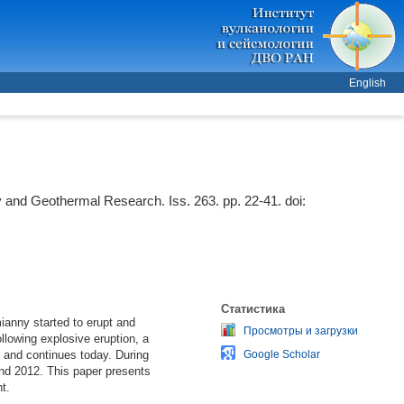
English
y and Geothermal Research. Iss. 263. pp. 22-41.
doi:
Статистика
mianny started to erupt and
Просмотры и загрузки
llowing explosive eruption, a
s and continues today. During
Google Scholar
nd 2012. This paper presents
t.