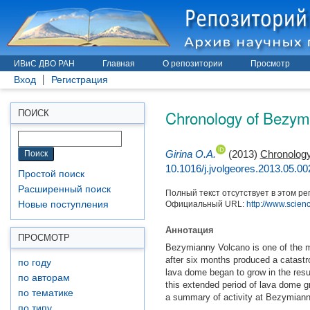
ИВиС ДВО РАН
Главная
О репозитории
Просмотр
Вход
Регистрация
Chronology of Bezymi
ПОИСК
Girina O.A.
(2013)
Chronology
10.1016/j.jvolgeores.2013.05.00
Простой поиск
Расширенный поиск
Полный текст отсутствует в этом ре
Официальный URL:
http://www.scienc
Новые поступления
Аннотация
ПРОСМОТР
Bezymianny Volcano is one of the mos
after six months produced a catastro
по году
lava dome began to grow in the resu
по авторам
this extended period of lava dome g
по тематике
a summary of activity at Bezymianny
по типу