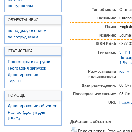
по журналам
Тип объекта:
Статья
Название:
Chronol
ОБЪЕКТЫ ИВ
и
С
Язык:
English
по подразделениям
Издание:
Journa
по сотрудникам
ISSN Print:
0377-0
СТАТИСТИКА
Тематика:
3 ГРНТ
Петро
Просмотры и загрузки
1 Вулк
География загрузок
Разместивший
к.г.-.м
Депонирование
пользователь:
Top 10
Дата размещения:
08 Окт
Последнее изменение:
03 Июл
ПОМОЩЬ
URI:
http://
Депонирование объектов
Разное (доступ для
ИВиС)
Действия с объектом
Редактировать (только для