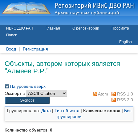
ИВиС ДВО РАН
Главная
О репозитории
Просмотр
Поиск
English
Вход
Регистрация
Объекты, автором которых является
"
Алмеев Р.Р.
"
На уровень вверх
Экспорт в
Atom
RSS 1.0
RSS 2.0
Группировка по:
Дата
|
Тип объекта
|
Ключевые слова
|
Без
группировки
Количество объектов:
0
.