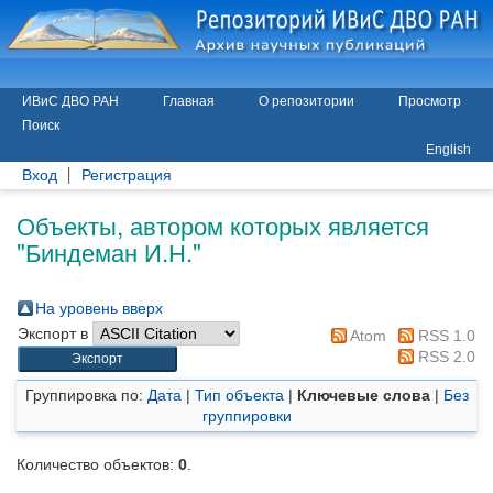
ИВиС ДВО РАН
Главная
О репозитории
Просмотр
Поиск
English
Вход
Регистрация
Объекты, автором которых является
"
Биндеман И.Н.
"
На уровень вверх
Экспорт в
Atom
RSS 1.0
RSS 2.0
Группировка по:
Дата
|
Тип объекта
|
Ключевые слова
|
Без
группировки
Количество объектов:
0
.