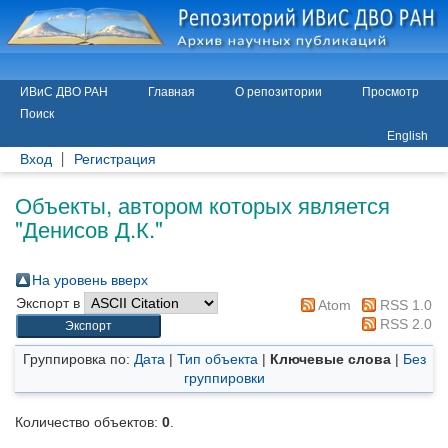
ИВиС ДВО РАН
Главная
О репозитории
Просмотр
Поиск
English
Вход
Регистрация
Объекты, автором которых является
"
Денисов Д.К.
"
На уровень вверх
Экспорт в
Atom
RSS 1.0
RSS 2.0
Группировка по:
Дата
|
Тип объекта
|
Ключевые слова
|
Без
группировки
Количество объектов:
0
.