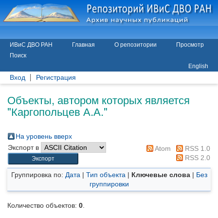
ИВиС ДВО РАН
Главная
О репозитории
Просмотр
Поиск
English
Вход
Регистрация
Объекты, автором которых является
"
Каргопольцев А.А.
"
На уровень вверх
Экспорт в
Atom
RSS 1.0
RSS 2.0
Группировка по:
Дата
|
Тип объекта
|
Ключевые слова
|
Без
группировки
Количество объектов:
0
.