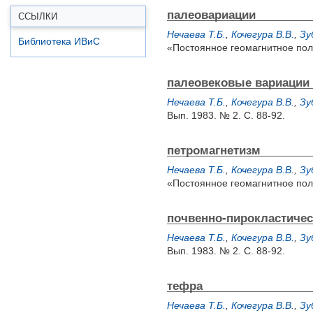
палеовариации
ССЫЛКИ
Нечаева Т.Б.
,
Кочегура В.В.
,
Зу
Библиотека ИВиС
«Постоянное геомагнитное поле
палеовековые вариации
Нечаева Т.Б.
,
Кочегура В.В.
,
Зу
Вып. 1983. № 2. С. 88-92.
петромагнетизм
Нечаева Т.Б.
,
Кочегура В.В.
,
Зу
«Постоянное геомагнитное поле
почвенно-пирокластичес
Нечаева Т.Б.
,
Кочегура В.В.
,
Зу
Вып. 1983. № 2. С. 88-92.
тефра
Нечаева Т.Б.
,
Кочегура В.В.
,
Зу