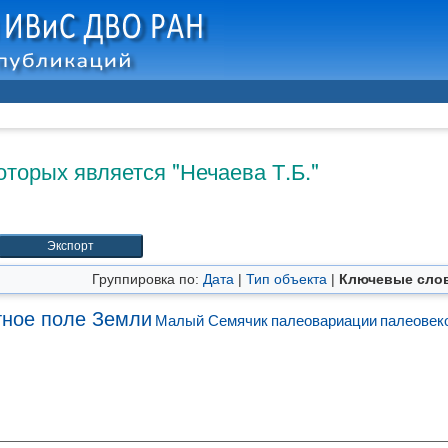
оторых является "
Нечаева Т.Б.
"
Группировка по:
Дата
|
Тип объекта
|
Ключевые сло
тное поле Земли
Малый Семячик
палеовариации
палеовек