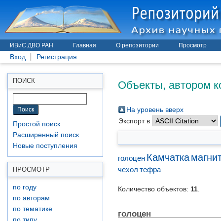
ИВиС ДВО РАН
Главная
О репозитории
Просмотр
Вход
Регистрация
Объекты, автором к
ПОИСК
На уровень вверх
Экспорт в
Простой поиск
Расширенный поиск
Новые поступления
Камчатка
магни
голоцен
чехол
тефра
ПРОСМОТР
по году
Количество объектов:
11
.
по авторам
по тематике
голоцен
по типу