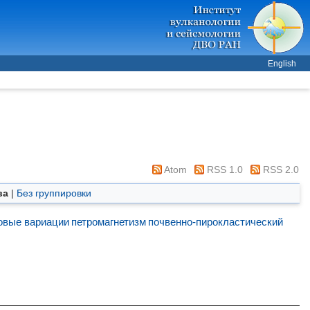
English
Atom
RSS 1.0
RSS 2.0
ва
|
Без группировки
овые вариации
петромагнетизм
почвенно-пирокластический