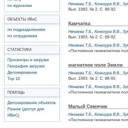
Нечаева Т.Б.
,
Кочегура В.В.
,
Зу
по журналам
Вып. 1983. № 2. С. 88-92.
ОБЪЕКТЫ ИВ
и
С
Камчатка
по подразделениям
Нечаева Т.Б.
,
Кочегура В.В.
,
Зу
по сотрудникам
Вып. 1983. № 2. С. 88-92.
Нечаева Т.Б.
,
Кочегура В.В.
,
Зу
СТАТИСТИКА
«Постоянное геомагнитное поле
Просмотры и загрузки
магнитное поле Земли
География загрузок
Депонирование
Нечаева Т.Б.
,
Кочегура В.В.
,
Зу
Вып. 1983. № 2. С. 88-92.
Top 10
Нечаева Т.Б.
,
Кочегура В.В.
,
Зу
«Постоянное геомагнитное поле
ПОМОЩЬ
Депонирование объектов
Малый Семячик
Разное (доступ для
Нечаева Т.Б.
,
Кочегура В.В.
,
Зу
ИВиС)
«Постоянное геомагнитное поле