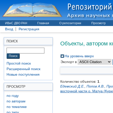
ИВиС ДВО РАН
Главная
О репозитории
Просмотр
Вход
Регистрация
Объекты, автором к
ПОИСК
На уровень вверх
Экспорт в
Простой поиск
Расширенный поиск
Новые поступления
Количество объектов:
1
.
Едемский Д.Е.
,
Попов А.В.
,
Про
ПРОСМОТР
восточной части о. Матуа (Кури
по году
по авторам
по тематике
по типу