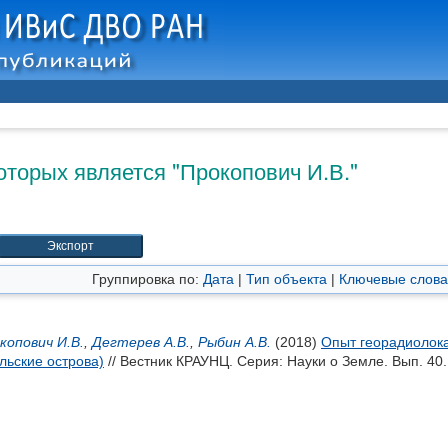
оторых является "
Прокопович И.В.
"
Группировка по:
Дата
|
Тип объекта
|
Ключевые слова
копович И.В.
,
Дегтерев А.В.
,
Рыбин А.В.
(2018)
Опыт георадиолока
льские острова)
// Вестник КРАУНЦ. Серия: Науки о Земле. Вып. 40.