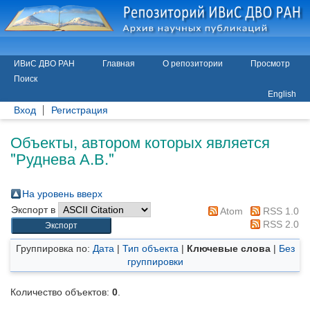
ИВиС ДВО РАН
Главная
О репозитории
Просмотр
Поиск
English
Вход
Регистрация
Объекты, автором которых является
"
Руднева А.В.
"
На уровень вверх
Экспорт в
Atom
RSS 1.0
RSS 2.0
Группировка по:
Дата
|
Тип объекта
|
Ключевые слова
|
Без
группировки
Количество объектов:
0
.