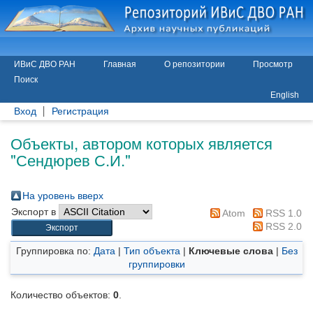
ИВиС ДВО РАН
Главная
О репозитории
Просмотр
Поиск
English
Вход
Регистрация
Объекты, автором которых является
"
Сендюрев С.И.
"
На уровень вверх
Экспорт в
Atom
RSS 1.0
RSS 2.0
Группировка по:
Дата
|
Тип объекта
|
Ключевые слова
|
Без
группировки
Количество объектов:
0
.