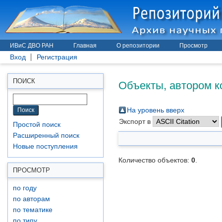
ИВиС ДВО РАН
Главная
О репозитории
Просмотр
Вход
Регистрация
Объекты, автором к
ПОИСК
На уровень вверх
Экспорт в
Простой поиск
Расширенный поиск
Новые поступления
Количество объектов:
0
.
ПРОСМОТР
по году
по авторам
по тематике
по типу