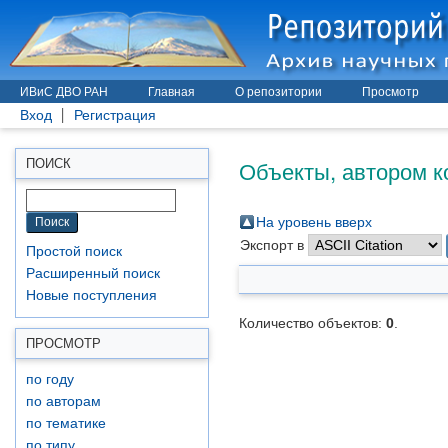
ИВиС ДВО РАН
Главная
О репозитории
Просмотр
Вход
Регистрация
Объекты, автором к
ПОИСК
На уровень вверх
Экспорт в
Простой поиск
Расширенный поиск
Новые поступления
Количество объектов:
0
.
ПРОСМОТР
по году
по авторам
по тематике
по типу