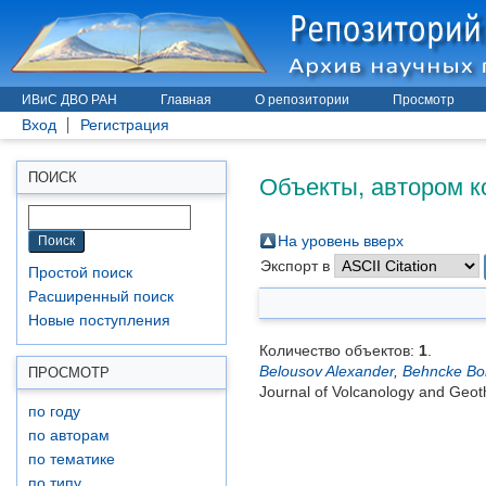
ИВиС ДВО РАН
Главная
О репозитории
Просмотр
Вход
Регистрация
Объекты, автором к
ПОИСК
На уровень вверх
Экспорт в
Простой поиск
Расширенный поиск
Новые поступления
Количество объектов:
1
.
Belousov Alexander
,
Behncke Bor
ПРОСМОТР
Journal of Volcanology and Geot
по году
по авторам
по тематике
по типу