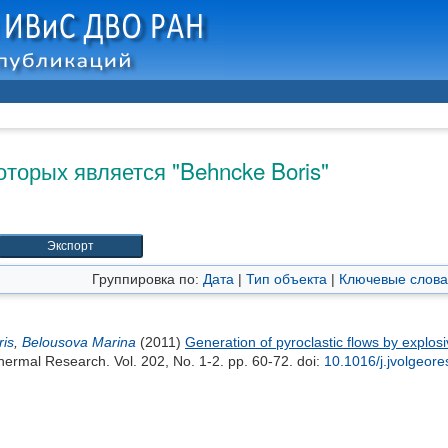
оторых является "
Behncke Boris
"
Группировка по:
Дата
|
Тип объекта
|
Ключевые слова
is
,
Belousova Marina
(2011)
Generation of pyroclastic flows by explosi
hermal Research. Vol. 202, No. 1-2. pp. 60-72.
doi:
10.1016/j.jvolgeor