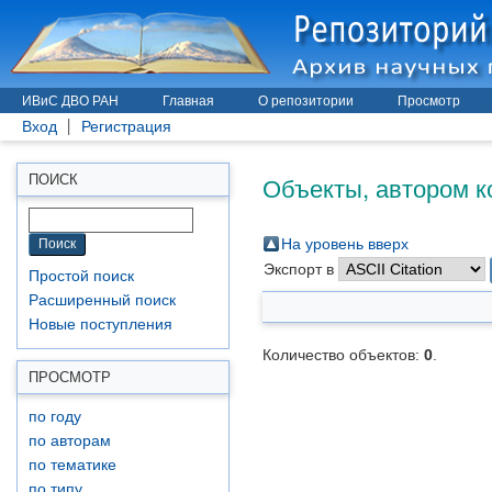
ИВиС ДВО РАН
Главная
О репозитории
Просмотр
Вход
Регистрация
Объекты, автором к
ПОИСК
На уровень вверх
Экспорт в
Простой поиск
Расширенный поиск
Новые поступления
Количество объектов:
0
.
ПРОСМОТР
по году
по авторам
по тематике
по типу