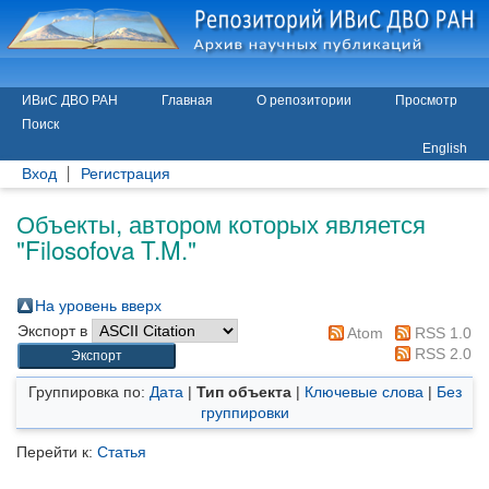
ИВиС ДВО РАН
Главная
О репозитории
Просмотр
Поиск
English
Вход
Регистрация
Объекты, автором которых является
"
Filosofova T.M.
"
На уровень вверх
Экспорт в
Atom
RSS 1.0
RSS 2.0
Группировка по:
Дата
|
Тип объекта
|
Ключевые слова
|
Без
группировки
Перейти к:
Статья