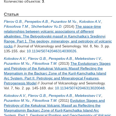
Количество объектов:
3
.
Статья
Flerov G.B.
,
Perepelov A.B.
,
Puzankov M.Yu.
,
Koloskov A.V.
,
Filosofova T.M.
,
Shcherbakov Yu.D.
(2014)
The space-time
relationships between volcanic associations of different
alkalinities: The Belogolovskii massif in Kamchatka’s Sredinnyi
Range. Part 1. The geology, mineralogy, and petrology of volcanic
rocks
// Journal of Volcanology and Seismology. Vol. 8, No. 3. pp.
135-155.
doi:
10.1134/S0742046314030026
.
Koloskov A.V.
,
Flerov G.B.
,
Perepelov A.B.
,
Melekestsev I.V.
,
Puzankov M.Yu.
,
Filosofova T.M.
(2013)
The Evolutionary Stages
and Petrology of the Kekuknai Volcanic Massif Reflecting the
Magmatism in the Backarc Zone of the Kuril-Kamchatka Island
Arc System. Part II. Petrologic and Mineralogical Features,
Petrogenesis Model
// Journal of Volcanology and Seismology.
Vol. 7, No. 2. pp. 145-169.
doi:
10.1134/S0742046313020048
.
Koloskov A.V.
,
Flerov G.B.
,
Perepelov A.B.
,
Melekestsev I.V.
,
Puzankov M.Yu.
,
Filosofova T.M.
(2011)
Evolution Stages and
Petrology of the Kekuknai Volcanic Massif as Reflecting the
Magmatismin Backarc Zone of Kuril-Kamchatka Island Arc
System. Part 1. Geological Position and Geochemistry of Volcanic