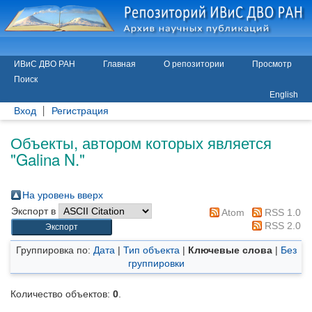
ИВиС ДВО РАН
Главная
О репозитории
Просмотр
Поиск
English
Вход
Регистрация
Объекты, автором которых является
"
Galina N.
"
На уровень вверх
Экспорт в
Atom
RSS 1.0
RSS 2.0
Группировка по:
Дата
|
Тип объекта
|
Ключевые слова
|
Без
группировки
Количество объектов:
0
.