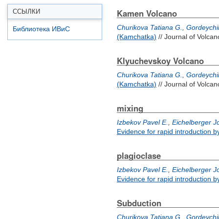
Kamen Volcano
ССЫЛКИ
Churikova Tatiana G.
,
Gordeychik
Библиотека ИВиС
(Kamchatka)
// Journal of Volca
Klyuchevskoy Volcano
Churikova Tatiana G.
,
Gordeychik
(Kamchatka)
// Journal of Volca
mixing
Izbekov Pavel E.
,
Eichelberger J
Evidence for rapid introduction b
plagioclase
Izbekov Pavel E.
,
Eichelberger J
Evidence for rapid introduction b
Subduction
Churikova Tatiana G.
,
Gordeychik