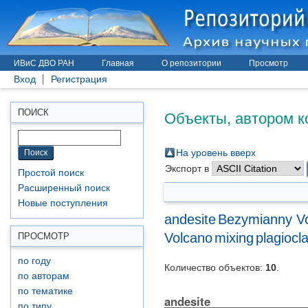
ИВиС ДВО РАН
Главная
О репозитории
Просмотр
Вход
Регистрация
Объекты, автором к
ПОИСК
На уровень вверх
Экспорт в
Простой поиск
Расширенный поиск
Новые поступления
andesite
Bezymianny V
Volcano
mixing
plagiocl
ПРОСМОТР
по году
Количество объектов:
10
.
по авторам
по тематике
andesite
по типу