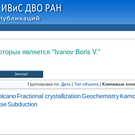
оторых является "
Ivanov Boris V.
"
Группировка по:
Дата
|
Тип объекта
|
Ключевые сло
olcano
Fractional crystallization
Geochemistry
Kamc
ase
Subduction