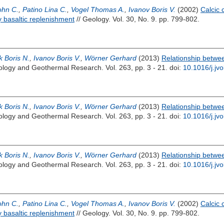
ohn C.
,
Patino Lina C.
,
Vogel Thomas A.
,
Ivanov Boris V.
(2002)
Calcic 
y basaltic replenishment
// Geology. Vol. 30, No. 9. pp. 799-802.
 Boris N.
,
Ivanov Boris V.
,
Wörner Gerhard
(2013)
Relationship betwe
nology and Geothermal Research. Vol. 263, pp. 3 - 21.
doi:
10.1016/j.jv
 Boris N.
,
Ivanov Boris V.
,
Wörner Gerhard
(2013)
Relationship betwe
nology and Geothermal Research. Vol. 263, pp. 3 - 21.
doi:
10.1016/j.jv
 Boris N.
,
Ivanov Boris V.
,
Wörner Gerhard
(2013)
Relationship betwe
nology and Geothermal Research. Vol. 263, pp. 3 - 21.
doi:
10.1016/j.jv
ohn C.
,
Patino Lina C.
,
Vogel Thomas A.
,
Ivanov Boris V.
(2002)
Calcic 
y basaltic replenishment
// Geology. Vol. 30, No. 9. pp. 799-802.