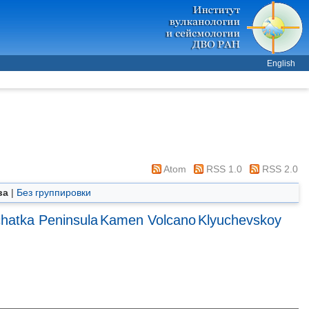
English
Atom
RSS 1.0
RSS 2.0
ва
|
Без группировки
hatka Peninsula
Kamen Volcano
Klyuchevskoy