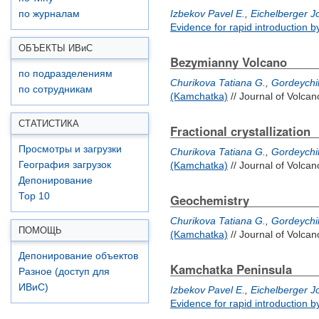
Izbekov Pavel E.
,
Eichelberger J
по журналам
Evidence for rapid introduction b
ОБЪЕКТЫ ИВ
и
С
Bezymianny Volcano
по подразделениям
Churikova Tatiana G.
,
Gordeychik
по сотрудникам
(Kamchatka)
// Journal of Volca
СТАТИСТИКА
Fractional crystallization
Просмотры и загрузки
Churikova Tatiana G.
,
Gordeychik
География загрузок
(Kamchatka)
// Journal of Volca
Депонирование
Top 10
Geochemistry
Churikova Tatiana G.
,
Gordeychik
ПОМОЩЬ
(Kamchatka)
// Journal of Volca
Депонирование объектов
Kamchatka Peninsula
Разное (доступ для
ИВиС)
Izbekov Pavel E.
,
Eichelberger J
Evidence for rapid introduction b