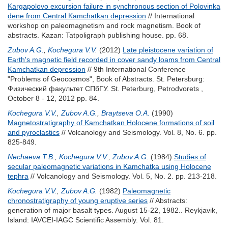
Kargapolovo excursion failure in synchronous section of Polovinka
dene from Central Kamchatkan depression
// International
workshop on paleomagnetism and rock magnetism. Book of
abstracts. Kazan: Tatpoligraph publishing house. pp. 68.
Zubov A.G.
,
Kochegura V.V.
(2012)
Late pleistocene variation of
Earth's magnetic field recorded in cover sandy loams from Central
Kamchatkan depression
// 9th International Conference
"Problems of Geocosmos", Book of Abstracts. St. Petersburg:
Физический факультет СПбГУ. St. Peterburg, Petrodvorets ,
October 8 - 12, 2012 pp. 84.
Kochegura V.V.
,
Zubov A.G.
,
Braytseva O.A.
(1990)
Magnetostratigraphy of Kamchatkan Holocene formations of soil
and pyroclastics
// Volcanology and Seismology. Vol. 8, No. 6. pp.
825-849.
Nechaeva T.B.
,
Kochegura V.V.
,
Zubov A.G.
(1984)
Studies of
secular paleomagnetic variations in Kamchatka using Holocene
tephra
// Volcanology and Seismology. Vol. 5, No. 2. pp. 213-218.
Kochegura V.V.
,
Zubov A.G.
(1982)
Paleomagnetic
chronostratigraphy of young eruptive series
// Abstracts:
generation of major basalt types. August 15-22, 1982.. Reykjavik,
Island: IAVCEI-IAGC Scientific Assembly. Vol. 81.