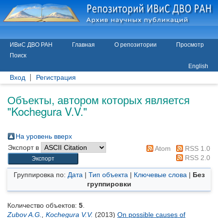
ИВиС ДВО РАН
Главная
О репозитории
Просмотр
Поиск
English
Вход
Регистрация
Объекты, автором которых является
"
Kochegura V.V.
"
На уровень вверх
Экспорт в
Atom
RSS 1.0
RSS 2.0
Группировка по:
Дата
|
Тип объекта
|
Ключевые слова
|
Без
группировки
Количество объектов:
5
.
Zubov A.G.
,
Kochegura V.V.
(2013)
On possible causes of