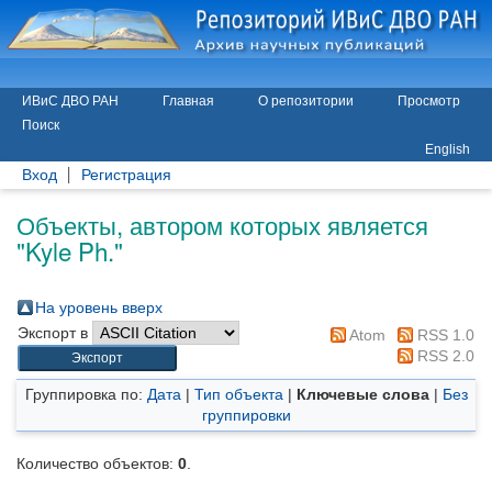
ИВиС ДВО РАН
Главная
О репозитории
Просмотр
Поиск
English
Вход
Регистрация
Объекты, автором которых является
"
Kyle Ph.
"
На уровень вверх
Экспорт в
Atom
RSS 1.0
RSS 2.0
Группировка по:
Дата
|
Тип объекта
|
Ключевые слова
|
Без
группировки
Количество объектов:
0
.