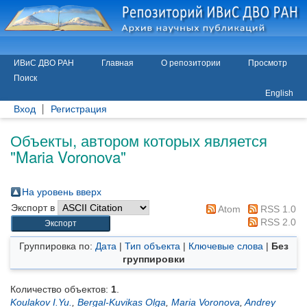
ИВиС ДВО РАН
Главная
О репозитории
Просмотр
Поиск
English
Вход
Регистрация
Объекты, автором которых является
"
Maria Voronova
"
На уровень вверх
Экспорт в
Atom
RSS 1.0
RSS 2.0
Группировка по:
Дата
|
Тип объекта
|
Ключевые слова
|
Без
группировки
Количество объектов:
1
.
Koulakov I.Yu.
,
Bergal-Kuvikas Olga
,
Maria Voronova
,
Andrey