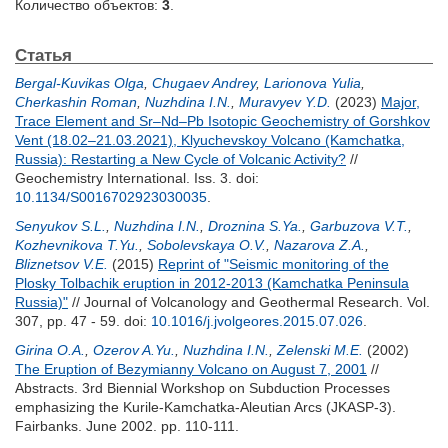
Количество объектов:
3
.
Статья
Bergal-Kuvikas Olga
,
Chugaev Andrey
,
Larionova Yulia
,
Cherkashin Roman
,
Nuzhdina I.N.
,
Muravyev Y.D.
(2023)
Major,
Trace Element and Sr–Nd–Pb Isotopic Geochemistry of Gorshkov
Vent (18.02–21.03.2021), Klyuchevskoy Volcano (Kamchatka,
Russia): Restarting a New Cycle of Volcanic Activity?
//
Geochemistry International. Iss. 3.
doi:
10.1134/S0016702923030035
.
Senyukov S.L.
,
Nuzhdina I.N.
,
Droznina S.Ya.
,
Garbuzova V.T.
,
Kozhevnikova T.Yu.
,
Sobolevskaya O.V.
,
Nazarova Z.A.
,
Bliznetsov V.E.
(2015)
Reprint of "Seismic monitoring of the
Plosky Tolbachik eruption in 2012-2013 (Kamchatka Peninsula
Russia)"
// Journal of Volcanology and Geothermal Research. Vol.
307, pp. 47 - 59.
doi:
10.1016/j.jvolgeores.2015.07.026
.
Girina O.A.
,
Ozerov A.Yu.
,
Nuzhdina I.N.
,
Zelenski M.E.
(2002)
The Eruption of Bezymianny Volcano on August 7, 2001
//
Abstracts. 3rd Biennial Workshop on Subduction Processes
emphasizing the Kurile-Kamchatka-Aleutian Arcs (JKASP-3).
Fairbanks. June 2002. pp. 110-111.