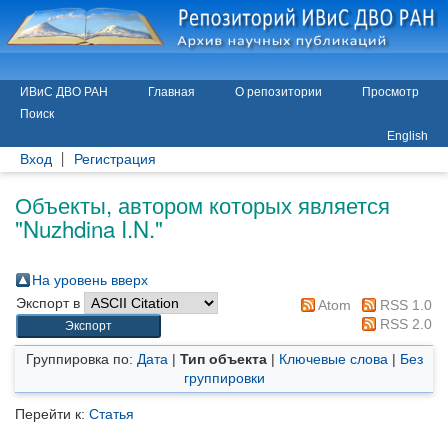
ИВиС ДВО РАН
Главная
О репозитории
Просмотр
Поиск
English
Вход
Регистрация
Объекты, автором которых является
"
Nuzhdina I.N.
"
На уровень вверх
Экспорт в
Atom
RSS 1.0
RSS 2.0
Группировка по:
Дата
|
Тип объекта
|
Ключевые слова
|
Без
группировки
Перейти к:
Статья