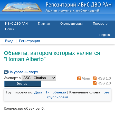
ИВиС ДВО РАН
Главная
О репозитории
Просмотр
Поиск
English
Вход
Регистрация
Объекты, автором которых является
"
Roman Alberto
"
На уровень вверх
Экспорт в
Atom
RSS 1.0
RSS 2.0
Группировка по:
Дата
|
Тип объекта
|
Ключевые слова
|
Без
группировки
Количество объектов:
0
.