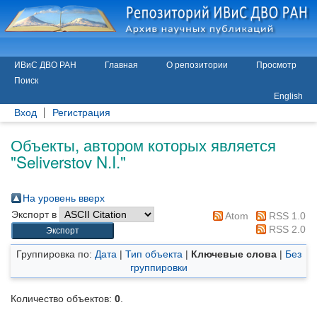
ИВиС ДВО РАН
Главная
О репозитории
Просмотр
Поиск
English
Вход
Регистрация
Объекты, автором которых является
"
Seliverstov N.I.
"
На уровень вверх
Экспорт в
Atom
RSS 1.0
RSS 2.0
Группировка по:
Дата
|
Тип объекта
|
Ключевые слова
|
Без
группировки
Количество объектов:
0
.