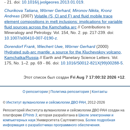
- 21.
doi:
10.1016/j.jvolgeores.2013.01.019
.
Churikova Tatiana
,
Wörner Gerhard
,
Mironov Nikita
,
Kronz
Andreas
(2007)
Volatile (S, Cl and F) and fluid mobile trace
element compositions in melt inclusions: implications for variable
fluid sources across the Kamchatka arc
// Contributions to
Mineralogy and Petrology. Vol. 154, No. 2. pp. 217-239.
doi:
10.1007/s00410-007-0190-z
.
Dorendorf Frank
,
Wiechert Uwe
,
Wörner Gerhard
(2000)
Hydrated sub-arc mantle: a source for the Kluchevskoy volcano,
Kamchatka/Russia
// Earth and Planetary Science Letters. Vol.
175, No. 1–2. pp. 69 - 86.
doi:
10.1016/S0012-821X(99)00288-5
.
Этот список был создан
Fri Aug 7 17:00:32 2026 +12
.
О репозитории
|
Политика репозитория
|
Контакты
©
Институт вулканологии и сейсмологии ДВО РАН
, 2012-
2026
Репозиторий Института вулканологии и сейсмологии ДВО РАН создан на
платформе
EPrints 3
, которая разработана в
Школе электроники и
компьютерных наук
Университета Саутгемптона.
Более подробная
информация о разработчиках программного обеспечения
.