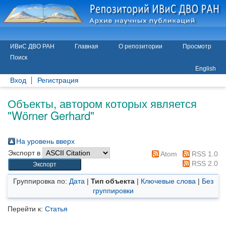
ИВиС ДВО РАН
Главная
О репозитории
Просмотр
Поиск
English
Вход
Регистрация
Объекты, автором которых является
"
Wörner Gerhard
"
На уровень вверх
Экспорт в
Atom
RSS 1.0
RSS 2.0
Группировка по:
Дата
|
Тип объекта
|
Ключевые слова
|
Без
группировки
Перейти к:
Статья