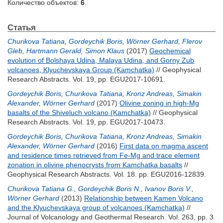
Количество объектов:
6
.
Статья
Churikova Tatiana
,
Gordeychik Boris
,
Wörner Gerhard
,
Flerov
Gleb
,
Hartmann Gerald
,
Simon Klaus
(2017)
Geochemical
evolution of Bolshaya Udina, Malaya Udina, and Gorny Zub
volcanoes, Klyuchevskaya Group (Kamchatka)
// Geophysical
Research Abstracts. Vol. 19, pp. EGU2017-10691.
Gordeychik Boris
,
Churikova Tatiana
,
Kronz Andreas
,
Simakin
Alexander
,
Wörner Gerhard
(2017)
Olivine zoning in high-Mg
basalts of the Shiveluch volcano (Kamchatka)
// Geophysical
Research Abstracts. Vol. 19, pp. EGU2017-10473.
Gordeychik Boris
,
Churikova Tatiana
,
Kronz Andreas
,
Simakin
Alexander
,
Wörner Gerhard
(2016)
First data on magma ascent
and residence times retrieved from Fe-Mg and trace element
zonation in olivine phenocrysts from Kamchatka basalts
//
Geophysical Research Abstracts. Vol. 18. pp. EGU2016-12839.
Churikova Tatiana G.
,
Gordeychik Boris N.
,
Ivanov Boris V.
,
Wörner Gerhard
(2013)
Relationship between Kamen Volcano
and the Klyuchevskaya group of volcanoes (Kamchatka)
//
Journal of Volcanology and Geothermal Research. Vol. 263, pp. 3