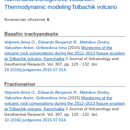
Thermodynamic modeling
Tolbachik volcano
Количество объектов:
6
.
Basaltic trachyandesite
Volynets Anna O.
,
Edwards Benjamin R.
,
Melnikov Dmitry
,
Yakushev Anton
,
Griboedova Irina
(2015)
Monitoring of the
volcanic rock compositions during the 2012–2013 fissure eruption
at Tolbachik volcano, Kamchatka
// Journal of Volcanology and
Geothermal Research. Vol. 307, pp. 120 - 132.
doi:
10.1016/j.jvolgeores.2015.07.014
.
Fractionation
Volynets Anna O.
,
Edwards Benjamin R.
,
Melnikov Dmitry
,
Yakushev Anton
,
Griboedova Irina
(2015)
Monitoring of the
volcanic rock compositions during the 2012–2013 fissure eruption
at Tolbachik volcano, Kamchatka
// Journal of Volcanology and
Geothermal Research. Vol. 307, pp. 120 - 132.
doi:
10.1016/j.jvolgeores.2015.07.014
.