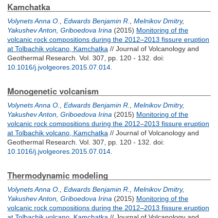
Kamchatka
Volynets Anna O.
,
Edwards Benjamin R.
,
Melnikov Dmitry
,
Yakushev Anton
,
Griboedova Irina
(2015)
Monitoring of the
volcanic rock compositions during the 2012–2013 fissure eruption
at Tolbachik volcano, Kamchatka
// Journal of Volcanology and
Geothermal Research. Vol. 307, pp. 120 - 132.
doi:
10.1016/j.jvolgeores.2015.07.014
.
Monogenetic volcanism
Volynets Anna O.
,
Edwards Benjamin R.
,
Melnikov Dmitry
,
Yakushev Anton
,
Griboedova Irina
(2015)
Monitoring of the
volcanic rock compositions during the 2012–2013 fissure eruption
at Tolbachik volcano, Kamchatka
// Journal of Volcanology and
Geothermal Research. Vol. 307, pp. 120 - 132.
doi:
10.1016/j.jvolgeores.2015.07.014
.
Thermodynamic modeling
Volynets Anna O.
,
Edwards Benjamin R.
,
Melnikov Dmitry
,
Yakushev Anton
,
Griboedova Irina
(2015)
Monitoring of the
volcanic rock compositions during the 2012–2013 fissure eruption
at Tolbachik volcano, Kamchatka
// Journal of Volcanology and