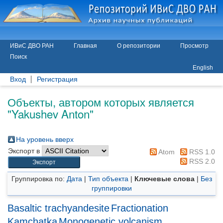
ИВиС ДВО РАН
Главная
О репозитории
Просмотр
Поиск
English
Вход
Регистрация
Объекты, автором которых является
"
Yakushev Anton
"
На уровень вверх
Экспорт в
Atom
RSS 1.0
RSS 2.0
Группировка по:
Дата
|
Тип объекта
|
Ключевые слова
|
Без
группировки
Basaltic trachyandesite
Fractionation
Kamchatka
Monogenetic volcanism