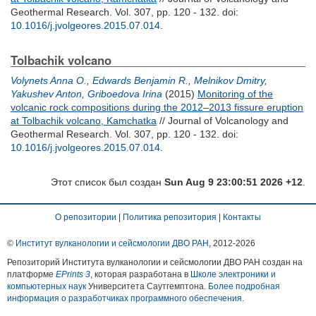
Geothermal Research. Vol. 307, pp. 120 - 132.
doi:
10.1016/j.jvolgeores.2015.07.014
.
Tolbachik volcano
Volynets Anna O.
,
Edwards Benjamin R.
,
Melnikov Dmitry
,
Yakushev Anton
,
Griboedova Irina
(2015)
Monitoring of the
volcanic rock compositions during the 2012–2013 fissure eruption
at Tolbachik volcano, Kamchatka
// Journal of Volcanology and
Geothermal Research. Vol. 307, pp. 120 - 132.
doi:
10.1016/j.jvolgeores.2015.07.014
.
Этот список был создан
Sun Aug 9 23:00:51 2026 +12
.
О репозитории
|
Политика репозитория
|
Контакты
©
Институт вулканологии и сейсмологии ДВО РАН
, 2012-
2026
Репозиторий Института вулканологии и сейсмологии ДВО РАН создан на
платформе
EPrints 3
, которая разработана в
Школе электроники и
компьютерных наук
Университета Саутгемптона.
Более подробная
информация о разработчиках программного обеспечения
.