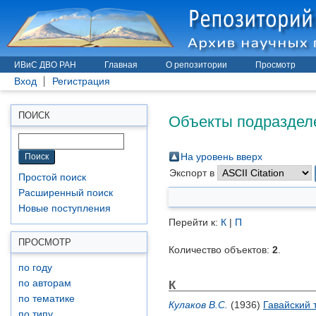
ИВиС ДВО РАН
Главная
О репозитории
Просмотр
Вход
Регистрация
Объекты подразделе
ПОИСК
На уровень вверх
Экспорт в
Простой поиск
Расширенный поиск
Новые поступления
Перейти к:
К
|
П
ПРОСМОТР
Количество объектов:
2
.
по году
К
по авторам
по тематике
Кулаков В.С.
(1936)
Гавайский 
по типу