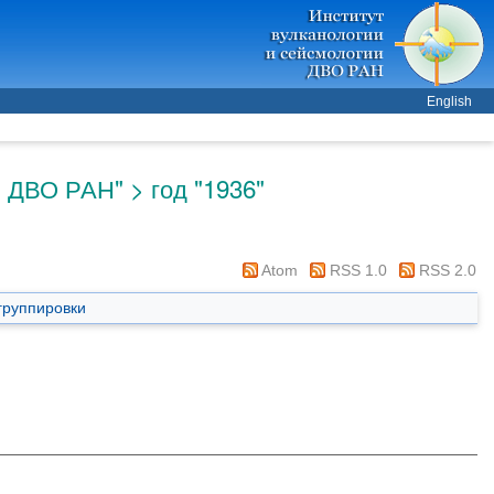
English
 ДВО РАН" > год "1936"
Atom
RSS 1.0
RSS 2.0
группировки