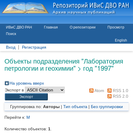
ИВиС ДВО РАН
Главная
О репозитории
Просмотр
Поиск
English
Вход
Регистрация
Объекты подразделения "Лаборатория
петрологии и геохимии" > год "1997"
На уровень вверх
Экспорт в
Atom
RSS 1.0
RSS 2.0
Группировка по:
Авторы
|
Тип объекта
|
Без группировки
Перейти к:
М
Количество объектов:
1
.