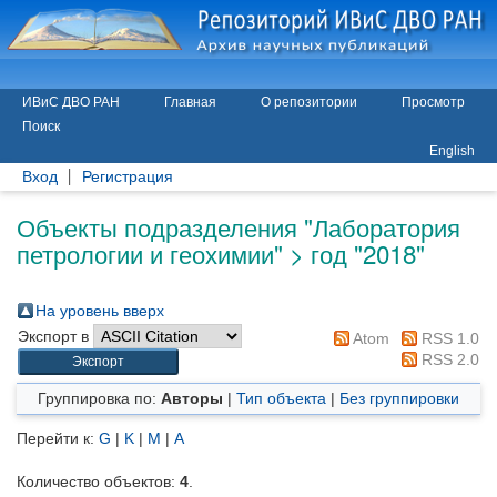
ИВиС ДВО РАН
Главная
О репозитории
Просмотр
Поиск
English
Вход
Регистрация
Объекты подразделения "Лаборатория
петрологии и геохимии" > год "2018"
На уровень вверх
Экспорт в
Atom
RSS 1.0
RSS 2.0
Группировка по:
Авторы
|
Тип объекта
|
Без группировки
Перейти к:
G
|
K
|
M
|
А
Количество объектов:
4
.