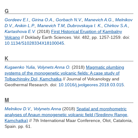
G
Gordeev E.I.
,
Girina O.A.
,
Gorbach N.V.
,
Manevich A.G.
,
Melnikov
D.V.
,
Anikin L.P.
,
Manevich T.M
,
Dubrovskaya I. K.
,
Chirkov S.A.
,
Kartashova E.V.
(2018)
First Historical Eruption of Kambalny
Volcano
// Doklady Earth Sciences. Vol. 482, pp. 1257-1259.
doi:
10.1134/S1028334X18100045
.
K
Kugaenko Yulia
,
Volynets Anna O.
(2018)
Magmatic plumbing
systems of the monogenetic volcanic fields: A case study of
Tolbachinsky Dol, Kamchatka
// Journal of Volcanology and
Geothermal Research.
doi:
10.1016/j.jvolgeores.2018.03.015
.
M
Melnikov D.V.
,
Volynets Anna
(2018)
Spatial and morphometric
analyses of Anaun monogenetic volcanic field (Sredinny Range,
Kamchatka)
// 7th International Maar Conference, Olot, Catalonia,
Spain. pp. 61.