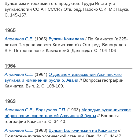
Вулканизм и геохимия его продуктов. Труды Института
вулканологии СО АН СССР. / Отв. ред.
Набоко С.И.
М.: Наука.
С. 145-157.
1965
Апрелков С.Е.
(1965)
Вулкан Кошелева
/ По Камчатке (к 225-
летию Петропавловска-Камчатского) / Отв. ред.
Виноградов
В.Н.
Петропавловск-Камчатский: Дальиздат. С. 104-106.
1964
Апрелков С.Е.
(1964)
О древнем извержении Авачинского
вулкана и изменении русла р. Авачи
// Вопросы географии
Камчатки. Вып. 2. С. 108-109.
1963
Апрелков С.Е.
,
Борзунова Г.П.
(1963)
Молодые вулканические
образования окрестностей Авачинской бухты
// Вопросы
географии Камчатки. С. 34-40.
Апрелков С.Е.
(1963)
Вулкан Вилючинский на Камчатке
//
Бюллетень вулканологической станции. Вып. 34. С. 44-47.