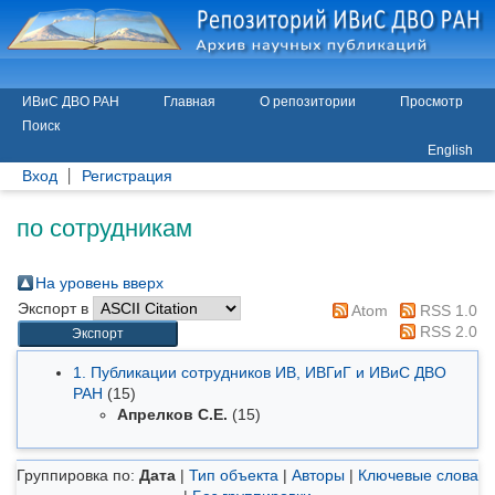
ИВиС ДВО РАН
Главная
О репозитории
Просмотр
Поиск
English
Вход
Регистрация
по сотрудникам
На уровень вверх
Экспорт в
Atom
RSS 1.0
RSS 2.0
1. Публикации сотрудников ИВ, ИВГиГ и ИВиС ДВО
РАН
(15)
Апрелков С.Е.
(15)
Группировка по:
Дата
|
Тип объекта
|
Авторы
|
Ключевые слова