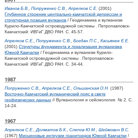
Иванов Б.В.
,
Попруженко С.В.
,
Апрелков С.Е.
(2001)
Глубинное строение центрально-камчатской депрессии и
структурная позиция вулканов
/ Геодинамика и вулканизм
Курило-Камчатской островодужной системы . Петропавловск-
Камчатский: ИВГиГ ДВО РАН. С. 45-57.
Апрелков С.Е.
,
Попруженко С.В.
,
Богдан П.С.
,
Касьянюк Е.Е.
(2001)
Структуры фундамента и локализация вулканизма
Южной Камчатки
/ Геодинамика и вулканизм Курило-
Камчатской островодужной системы . Петропавловск-
Камчатский: ИВГиГ ДВО РАН. С. 34-44.
1987
Попруженко С.В.
,
Апрелков С.Е.
,
Ольшанская О.Н.
(1987)
Восточно-Камчатский вулканический пояс в свете
геофизических данных
// Вулканология и сейсмология. № 2. С.
14-24.
1967
Апрелков С.Е.
,
Долматов Б.К.
,
Слепов Ю.М.
,
Шеймович В.С.
(1967)
Миоценовые интрузии гранитоидов Южной Камчатки
/