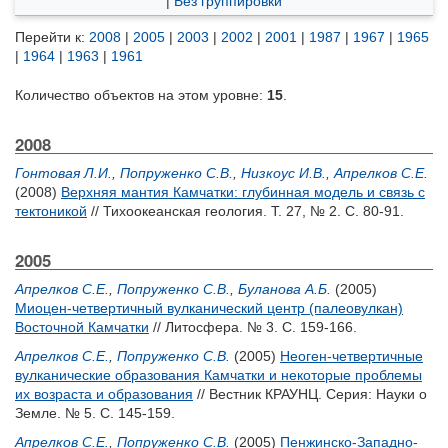
|
Без группировки
Перейти к:
2008
|
2005
|
2003
|
2002
|
2001
|
1987
|
1967
|
1965
|
1964
|
1963
|
1961
Количество объектов на этом уровне:
15
.
2008
Гонтовая Л.И.
,
Попруженко С.В.
,
Низкоус И.В.
,
Апрелков С.Е.
(2008)
Верхняя мантия Камчатки: глубинная модель и связь с
тектоникой
// Тихоокеанская геология. Т. 27, № 2. С. 80-91.
2005
Апрелков С.Е.
,
Попруженко С.В.
,
Буланова А.Б.
(2005)
Миоцен-четвертичный вулканический центр (палеовулкан)
Восточной Камчатки
// Литосфера. № 3. С. 159-166.
Апрелков С.Е.
,
Попруженко С.В.
(2005)
Неоген-четвертичные
вулканические образования Камчатки и некоторые проблемы
их возраста и образования
// Вестник КРАУНЦ. Серия: Науки о
Земле. № 5. С. 145-159.
Апрелков С.Е.
,
Попруженко С.В.
(2005)
Пенжинско-Западно-