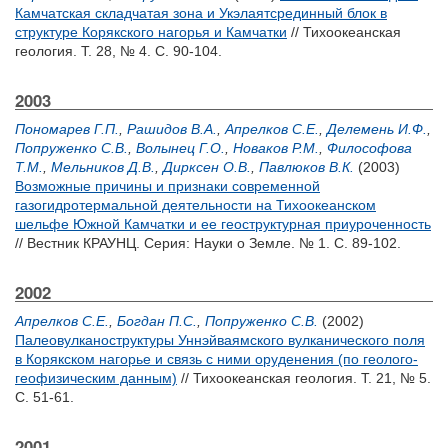
Камчатская складчатая зона и Укэлаятсрединный блок в
структуре Корякского нагорья и Камчатки
// Тихоокеанская
геология. Т. 28, № 4. С. 90-104.
2003
Пономарев Г.П.
,
Рашидов В.А.
,
Апрелков С.Е.
,
Делемень И.Ф.
,
Попруженко С.В.
,
Волынец Г.О.
,
Новаков Р.М.
,
Философова
Т.М.
,
Мельников Д.В.
,
Дирксен О.В.
,
Павлюков В.К.
(2003)
Возможные причины и признаки современной
газогидротермальной деятельности на Тихоокеанском
шельфе Южной Камчатки и ее геоструктурная приуроченность
// Вестник КРАУНЦ. Серия: Науки о Земле. № 1. С. 89-102.
2002
Апрелков С.Е.
,
Богдан П.С.
,
Попруженко С.В.
(2002)
Палеовулканоструктуры Уннэйваямского вулканического поля
в Корякском нагорье и связь с ними оруденения (по геолого-
геофизическим данным)
// Тихоокеанская геология. Т. 21, № 5.
С. 51-61.
2001