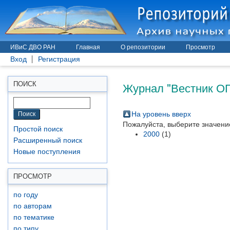
ИВиС ДВО РАН
Главная
О репозитории
Просмотр
Вход
Регистрация
Журнал "Вестник О
ПОИСК
На уровень вверх
Пожалуйста, выберите значение
Простой поиск
2000
(1)
Расширенный поиск
Новые поступления
ПРОСМОТР
по году
по авторам
по тематике
по типу