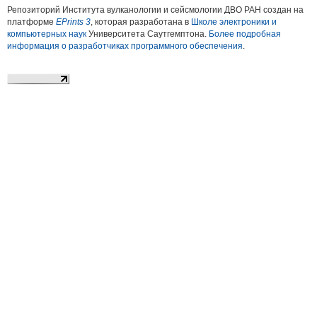
Репозиторий Института вулканологии и сейсмологии ДВО РАН создан на
платформе
EPrints 3
, которая разработана в
Школе электроники и
компьютерных наук
Университета Саутгемптона.
Более подробная
информация о разработчиках программного обеспечения
.