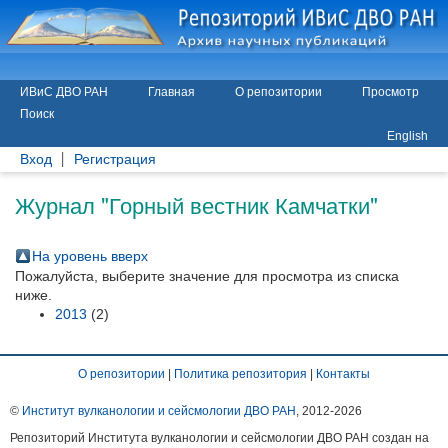
ИВиС ДВО РАН
Главная
О репозитории
Просмотр
Поиск
English
Вход
Регистрация
Журнал "Горный вестник Камчатки"
На уровень вверх
Пожалуйста, выберите значение для просмотра из списка
ниже.
2013
(2)
О репозитории
|
Политика репозитория
|
Контакты
©
Институт вулканологии и сейсмологии ДВО РАН
, 2012-
2026
Репозиторий Института вулканологии и сейсмологии ДВО РАН создан на