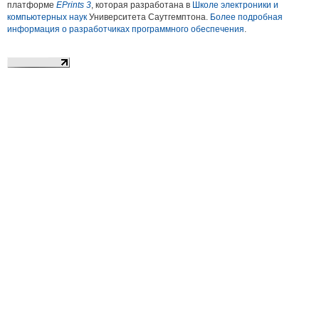
платформе
EPrints 3
, которая разработана в
Школе электроники и
компьютерных наук
Университета Саутгемптона.
Более подробная
информация о разработчиках программного обеспечения
.