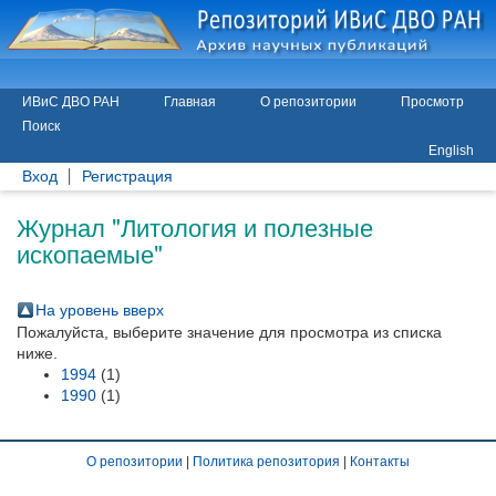
ИВиС ДВО РАН
Главная
О репозитории
Просмотр
Поиск
English
Вход
Регистрация
Журнал "Литология и полезные
ископаемые"
На уровень вверх
Пожалуйста, выберите значение для просмотра из списка
ниже.
1994
(1)
1990
(1)
О репозитории
|
Политика репозитория
|
Контакты