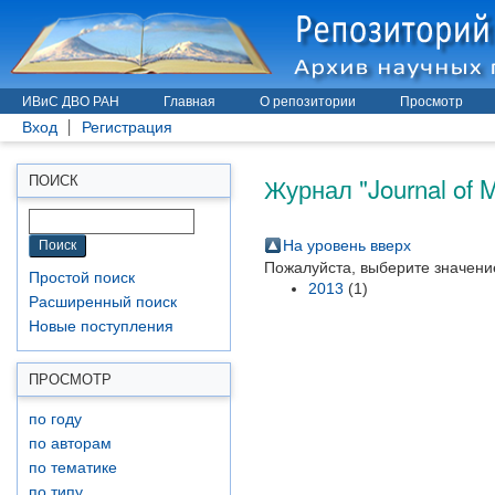
ИВиС ДВО РАН
Главная
О репозитории
Просмотр
Вход
Регистрация
Журнал "Journal of M
ПОИСК
На уровень вверх
Пожалуйста, выберите значение
Простой поиск
2013
(1)
Расширенный поиск
Новые поступления
ПРОСМОТР
по году
по авторам
по тематике
по типу