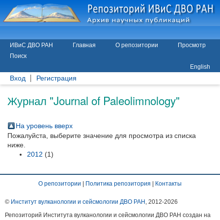
ИВиС ДВО РАН
Главная
О репозитории
Просмотр
Поиск
English
Вход
Регистрация
Журнал "Journal of Paleolimnology"
На уровень вверх
Пожалуйста, выберите значение для просмотра из списка
ниже.
2012
(1)
О репозитории
|
Политика репозитория
|
Контакты
©
Институт вулканологии и сейсмологии ДВО РАН
, 2012-
2026
Репозиторий Института вулканологии и сейсмологии ДВО РАН создан на