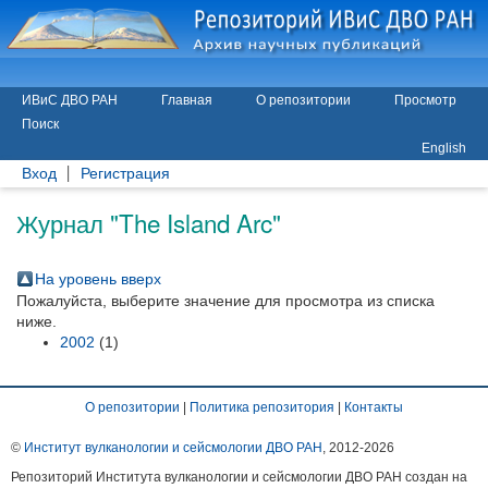
ИВиС ДВО РАН
Главная
О репозитории
Просмотр
Поиск
English
Вход
Регистрация
Журнал "The Island Arc"
На уровень вверх
Пожалуйста, выберите значение для просмотра из списка
ниже.
2002
(1)
О репозитории
|
Политика репозитория
|
Контакты
©
Институт вулканологии и сейсмологии ДВО РАН
, 2012-
2026
Репозиторий Института вулканологии и сейсмологии ДВО РАН создан на