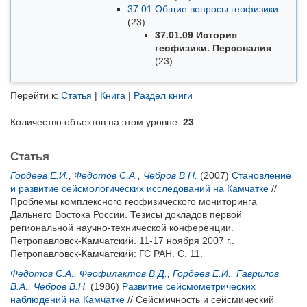
37.01 Общие вопросы геофизики
(23)
37.01.09 История
геофизики. Персоналия
(23)
Перейти к:
Статья
|
Книга
|
Раздел книги
Количество объектов на этом уровне:
23
.
Статья
Гордеев Е.И.
,
Федотов С.А.
,
Чебров В.Н.
(2007)
Становление
и развитие сейсмологических исследований на Камчатке
//
Проблемы комплексного геофизического мониторинга
Дальнего Востока России. Тезисы докладов первой
региональной научно-технической конференции.
Петропавловск-Камчатский. 11-17 ноября 2007 г..
Петропавловск-Камчатский: ГС РАН. С. 11.
Федотов С.А.
,
Феофилактов В.Д.
,
Гордеев Е.И.
,
Гаврилов
В.А.
,
Чебров В.Н.
(1986)
Развитие сейсмометрических
наблюдений на Камчатке
// Сейсмичность и сейсмический