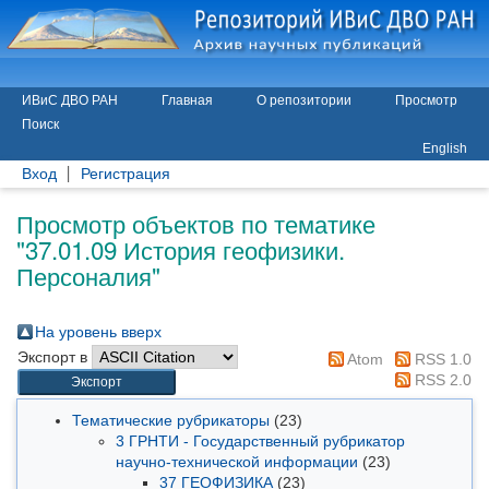
ИВиС ДВО РАН
Главная
О репозитории
Просмотр
Поиск
English
Вход
Регистрация
Просмотр объектов по тематике
"37.01.09 История геофизики.
Персоналия"
На уровень вверх
Экспорт в
Atom
RSS 1.0
RSS 2.0
Тематические рубрикаторы
(23)
3 ГРНТИ - Государственный рубрикатор
научно-технической информации
(23)
37 ГЕОФИЗИКА
(23)