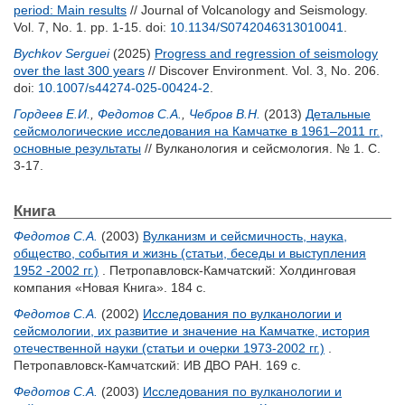
period: Main results
// Journal of Volcanology and Seismology.
Vol. 7, No. 1. pp. 1-15.
doi:
10.1134/S0742046313010041
.
Bychkov Serguei
(2025)
Progress and regression of seismology
over the last 300 years
// Discover Environment. Vol. 3, No. 206.
doi:
10.1007/s44274-025-00424-2
.
Гордеев Е.И.
,
Федотов С.А.
,
Чебров В.Н.
(2013)
Детальные
сейcмологические исследования на Камчатке в 1961–2011 гг.,
основные результаты
// Вулканология и сейсмология. № 1. С.
3-17.
Книга
Федотов С.А.
(2003)
Вулканизм и сейсмичность, наука,
общество, события и жизнь (статьи, беседы и выступления
1952 -2002 гг.)
. Петропавловск-Камчатский: Холдинговая
компания «Новая Книга». 184 с.
Федотов С.А.
(2002)
Исследования по вулканологии и
сейсмологии, их развитие и значение на Камчатке, история
отечественной науки (статьи и очерки 1973-2002 гг.)
.
Петропавловск-Камчатский: ИВ ДВО РАН. 169 с.
Федотов С.А.
(2003)
Исследования по вулканологии и