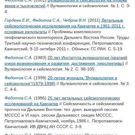
Федотов С.А.
(2001)
Вулканология и сейсмология на рубеже
веков и тысячелетий
// Вулканология и сейсмология. № 1. С. 3-
4.
Гордеев Е.И.
,
Федотов С.А.
,
Чебров В.Н.
(2011)
Детальные
сейсмологические исследования на Камчатке в 1961-2011 г.,
основные результаты
// Проблемы комплексного
геофизического мониторинга Дальнего Востока России. Труды
Третьей научно-технической конференции, Петропавловск-
Камчатский, 9-15 октября 2011 г.. Обнинск: ГС РАН. С. 5-19.
Федотов С.А.
(1983)
20 лет Института вулканологии (краткий
очерк возникновения и развития, достижения, перспективы)
//
Вулканология и сейсмология. № 2. С. 98-105.
Федотов С.А.
(1999)
20-летие журнала "Вулканология и
сейсмология"(1979-1998)
// Вулканология и сейсмология. № 3.
С. 4-6.
Федотов С.А.
(1986)
25 лет детальных сейсмологических
исследований на Камчатке
// Сейсмичность и сейсмический
прогноз на Дальнем Востоке: тез. докл. выездной сессии
МСССС и VI науч. сессии Дальневост. секции МСССС,
Петропавловск-Камчатский, ноябрь 1986 г.. Петропавловск-
Камчатский: ИВ ДВНЦ АН СССР. С. 3-9.