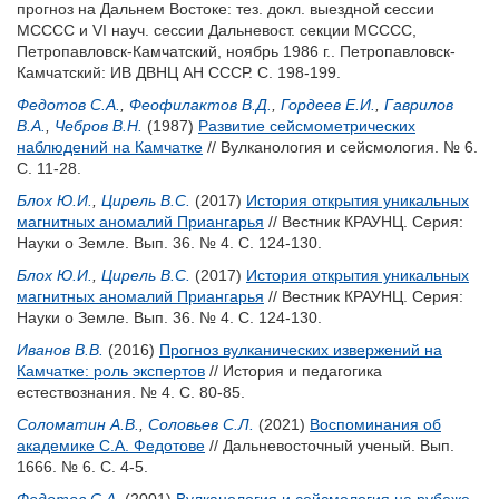
прогноз на Дальнем Востоке: тез. докл. выездной сессии
МСССС и VI науч. сессии Дальневост. секции МСССС,
Петропавловск-Камчатский, ноябрь 1986 г.. Петропавловск-
Камчатский: ИВ ДВНЦ АН СССР. С. 198-199.
Федотов С.А.
,
Феофилактов В.Д.
,
Гордеев Е.И.
,
Гаврилов
В.А.
,
Чебров В.Н.
(1987)
Развитие сейсмометрических
наблюдений на Камчатке
// Вулканология и сейсмология. № 6.
С. 11-28.
Блох Ю.И.
,
Цирель В.С.
(2017)
История открытия уникальных
магнитных аномалий Приангарья
// Вестник КРАУНЦ. Серия:
Науки о Земле. Вып. 36. № 4. С. 124-130.
Блох Ю.И.
,
Цирель В.С.
(2017)
История открытия уникальных
магнитных аномалий Приангарья
// Вестник КРАУНЦ. Серия:
Науки о Земле. Вып. 36. № 4. С. 124-130.
Иванов В.В.
(2016)
Прогноз вулканических извержений на
Камчатке: роль экспертов
// История и педагогика
естествознания. № 4. С. 80-85.
Соломатин А.В.
,
Соловьев С.Л.
(2021)
Воспоминания об
академике С.А. Федотове
// Дальневосточный ученый. Вып.
1666. № 6. С. 4-5.