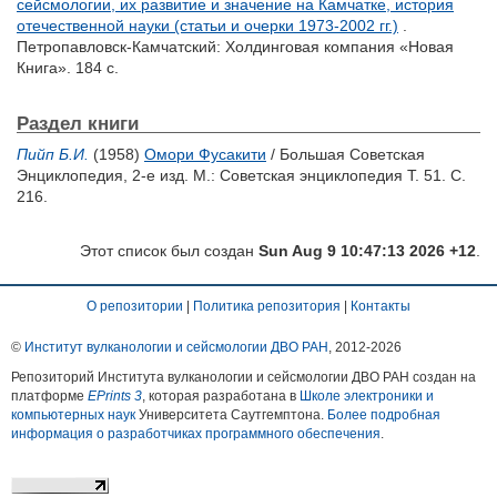
сейсмологии, их развитие и значение на Камчатке, история
отечественной науки (статьи и очерки 1973-2002 гг.)
.
Петропавловск-Камчатский: Холдинговая компания «Новая
Книга». 184 с.
Раздел книги
Пийп Б.И.
(1958)
Омори Фусакити
/ Большая Cоветская
Энциклопедия, 2-е изд. М.: Советская энциклопедия Т. 51. С.
216.
Этот список был создан
Sun Aug 9 10:47:13 2026 +12
.
О репозитории
|
Политика репозитория
|
Контакты
©
Институт вулканологии и сейсмологии ДВО РАН
, 2012-
2026
Репозиторий Института вулканологии и сейсмологии ДВО РАН создан на
платформе
EPrints 3
, которая разработана в
Школе электроники и
компьютерных наук
Университета Саутгемптона.
Более подробная
информация о разработчиках программного обеспечения
.