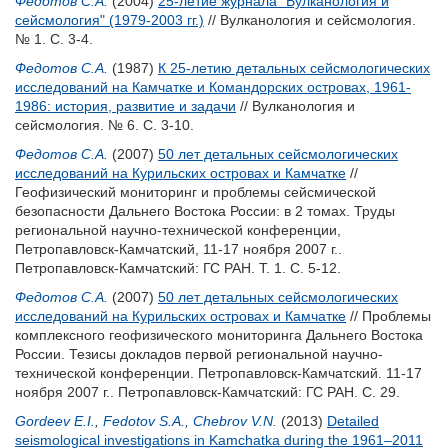
Федотов С.А.
(2004)
25-летие журнала "Вулканология и
сейсмология" (1979-2003 гг.)
// Вулканология и сейсмология.
№ 1. С. 3-4.
Федотов С.А.
(1987)
К 25-летию детальных сейсмологических
исследований на Камчатке и Командорских островах, 1961-
1986: история, развитие и задачи
// Вулканология и
сейсмология. № 6. С. 3-10.
Федотов С.А.
(2007)
50 лет детальных сейсмологических
исследований на Курильских островах и Камчатке
//
Геофизический мониторинг и проблемы сейсмической
безопасности Дальнего Востока России: в 2 томах. Труды
региональной научно-технической конференции,
Петропавловск-Камчатский, 11-17 ноября 2007 г..
Петропавловск-Камчатский: ГС РАН. Т. 1. С. 5-12.
Федотов С.А.
(2007)
50 лет детальных сейсмологических
исследований на Курильских островах и Камчатке
// Проблемы
комплексного геофизического мониторинга Дальнего Востока
России. Тезисы докладов первой региональной научно-
технической конференции. Петропавловск-Камчатский. 11-17
ноября 2007 г.. Петропавловск-Камчатский: ГС РАН. С. 29.
Gordeev E.I.
,
Fedotov S.A.
,
Chebrov V.N.
(2013)
Detailed
seismological investigations in Kamchatka during the 1961–2011