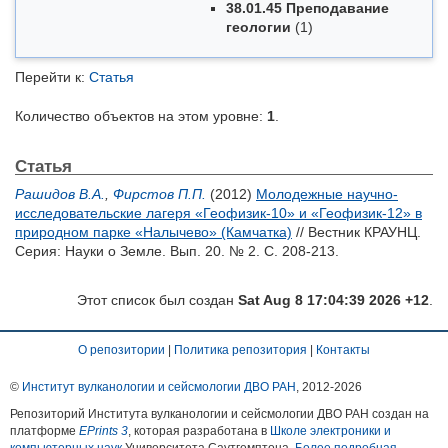
38.01.45 Преподавание
геологии
(1)
Перейти к:
Статья
Количество объектов на этом уровне:
1
.
Статья
Рашидов В.А.
,
Фирстов П.П.
(2012)
Молодежные научно-
исследовательские лагеря «Геофизик-10» и «Геофизик-12» в
природном парке «Налычево» (Камчатка)
// Вестник КРАУНЦ.
Серия: Науки о Земле. Вып. 20. № 2. С. 208-213.
Этот список был создан
Sat Aug 8 17:04:39 2026 +12
.
О репозитории
|
Политика репозитория
|
Контакты
©
Институт вулканологии и сейсмологии ДВО РАН
, 2012-
2026
Репозиторий Института вулканологии и сейсмологии ДВО РАН создан на
платформе
EPrints 3
, которая разработана в
Школе электроники и