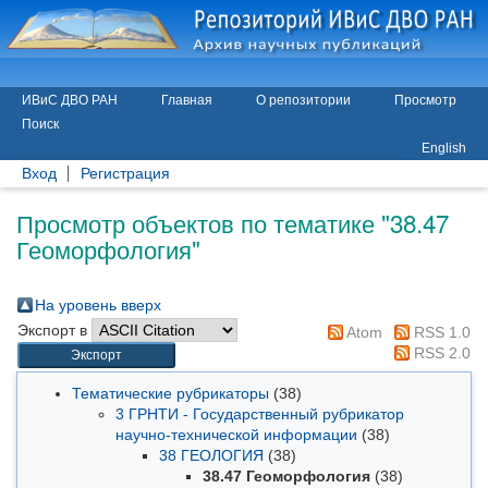
ИВиС ДВО РАН
Главная
О репозитории
Просмотр
Поиск
English
Вход
Регистрация
Просмотр объектов по тематике "38.47
Геоморфология"
На уровень вверх
Экспорт в
Atom
RSS 1.0
RSS 2.0
Тематические рубрикаторы
(38)
3 ГРНТИ - Государственный рубрикатор
научно-технической информации
(38)
38 ГЕОЛОГИЯ
(38)
38.47 Геоморфология
(38)