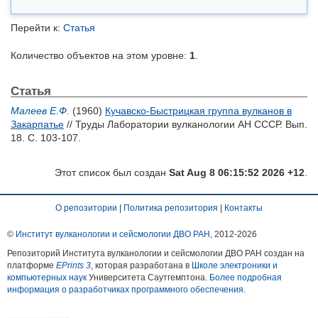
Перейти к:
Статья
Количество объектов на этом уровне:
1
.
Статья
Малеев Е.Ф.
(1960)
Кучавско-Быстрицкая группа вулканов в
Закарпатье
// Труды Лаборатории вулканологии АН СССР. Вып.
18. С. 103-107.
Этот список был создан
Sat Aug 8 06:15:52 2026 +12
.
О репозитории
|
Политика репозитория
|
Контакты
©
Институт вулканологии и сейсмологии ДВО РАН
, 2012-
2026
Репозиторий Института вулканологии и сейсмологии ДВО РАН создан на
платформе
EPrints 3
, которая разработана в
Школе электроники и
компьютерных наук
Университета Саутгемптона.
Более подробная
информация о разработчиках программного обеспечения
.