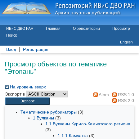
ИВиС ДВО РАН
Главная
О репозитории
Просмотр
Поиск
English
Вход
Регистрация
Просмотр объектов по тематике
"Этопань"
На уровень вверх
Экспорт в
Atom
RSS 1.0
RSS 2.0
Тематические рубрикаторы
(3)
1 Вулканы
(3)
1.1 Вулканы Курило-Камчатского региона
(3)
1.1.1 Камчатка
(3)