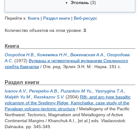
Этопань
(3)
Перейти к:
Книга
|
Раздел книги
|
Веб-ресурс
Количество объектов на этом уровне:
3
.
Книга
Огородов Н.В.
,
Кожемяка Н.Н.
,
Важеевская А.А.
,
Огородова
А.С.
(1972)
Вулканы и четвертичный вулканизм Срединного
хребта Камчатки
/ Отв. ред.
Эрлих Э.Н.
М.: Наука. 191 с.
Раздел книги
Ivanov A.V.
,
Perepelov A.B.
,
Puzankov M.Yu.
,
Yasnygina T.A.
,
Malykh Yu.M.
,
Rasskazov S.V.
(2004)
Rift- and arc-type basaltic
volcanism of the Sredinny Ridge, Kamchatka: case study of the
Payalpan volcano-tectonic structure
/ Metallogeny of the Pacific
Northwest: Tectonics, Magmatism and Metallogeny of Active
Continental Margins /
Khanchuk A.I.
,
[et al.]
eds. Vladavostok:
Dalnauka. pp. 345-349.