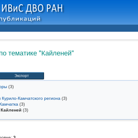
по тематике "Кайленей"
торы
(3)
ы Курило-Камчатского региона
(3)
 Камчатка
(3)
Кайленей
(3)
ровне:
3
.