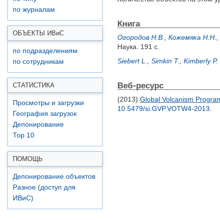
по журналам
Книга
ОБЪЕКТЫ ИВ
и
С
Огородов Н.В.
,
Кожемяка Н.Н.
Наука. 191 с.
по подразделениям
Siebert L.
,
Simkin T.
,
Kimberly P.
по сотрудникам
Веб-ресурс
СТАТИСТИКА
(2013)
Global Volcanism Program.
Просмотры и загрузки
10.5479/si.GVP.VOTW4-2013
.
География загрузок
Депонирование
Top 10
ПОМОЩЬ
Депонирование объектов
Разное (доступ для
ИВиС)