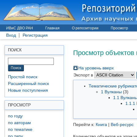
ИВиС ДВО РАН
Главная
О репозитории
Просмотр
Вход
Регистрация
Просмотр объектов 
ПОИСК
На уровень вверх
Экспорт в
Простой поиск
Расширенный поиск
Тематические рубрика
Новые поступления
1 Вулканы
(3)
1.1 Вулкан
1.1.1
ПРОСМОТР
по году
по авторам
Перейти к:
Книга
|
Веб-ресурс
по тематике
по типу
Количество объектов на этом у