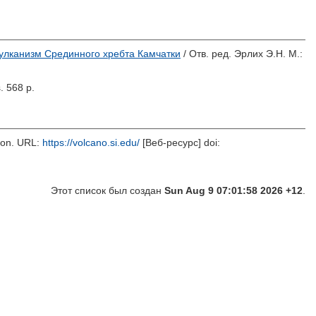
улканизм Срединного хребта Камчатки
/ Отв. ред.
Эрлих Э.Н.
М.:
s. 568 p.
tion. URL:
https://volcano.si.edu/
[Веб-ресурс] doi:
Этот список был создан
Sun Aug 9 07:01:58 2026 +12
.