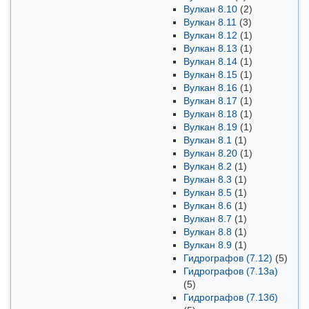
Вулкан 8.10
(2)
Вулкан 8.11
(3)
Вулкан 8.12
(1)
Вулкан 8.13
(1)
Вулкан 8.14
(1)
Вулкан 8.15
(1)
Вулкан 8.16
(1)
Вулкан 8.17
(1)
Вулкан 8.18
(1)
Вулкан 8.19
(1)
Вулкан 8.1
(1)
Вулкан 8.20
(1)
Вулкан 8.2
(1)
Вулкан 8.3
(1)
Вулкан 8.5
(1)
Вулкан 8.6
(1)
Вулкан 8.7
(1)
Вулкан 8.8
(1)
Вулкан 8.9
(1)
Гидрографов (7.12)
(5)
Гидрографов (7.13a)
(5)
Гидрографов (7.13б)