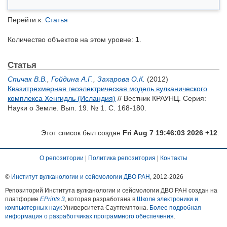
Перейти к:
Статья
Количество объектов на этом уровне:
1
.
Статья
Спичак В.В.
,
Гойдина А.Г.
,
Захарова О.К.
(2012)
Квазитрехмерная геоэлектрическая модель вулканического
комплекса Хенгидль (Исландия)
// Вестник КРАУНЦ. Серия:
Науки о Земле. Вып. 19. № 1. С. 168-180.
Этот список был создан
Fri Aug 7 19:46:03 2026 +12
.
О репозитории
|
Политика репозитория
|
Контакты
©
Институт вулканологии и сейсмологии ДВО РАН
, 2012-
2026
Репозиторий Института вулканологии и сейсмологии ДВО РАН создан на
платформе
EPrints 3
, которая разработана в
Школе электроники и
компьютерных наук
Университета Саутгемптона.
Более подробная
информация о разработчиках программного обеспечения
.