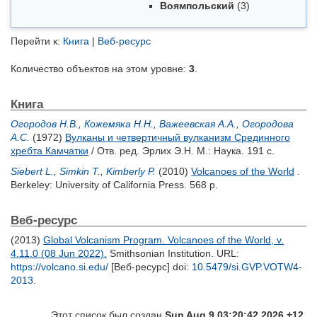
Воямпольский
(3)
Перейти к:
Книга
|
Веб-ресурс
Количество объектов на этом уровне:
3
.
Книга
Огородов Н.В.
,
Кожемяка Н.Н.
,
Важеевская А.А.
,
Огородова
А.С.
(1972)
Вулканы и четвертичный вулканизм Срединного
хребта Камчатки
/ Отв. ред.
Эрлих Э.Н.
М.: Наука. 191 с.
Siebert L.
,
Simkin T.
,
Kimberly P.
(2010)
Volcanoes of the World
.
Berkeley: University of California Press. 568 p.
Веб-ресурс
(2013)
Global Volcanism Program. Volcanoes of the World, v.
4.11.0 (08 Jun 2022).
Smithsonian Institution. URL:
https://volcano.si.edu/
[Веб-ресурс] doi:
10.5479/si.GVP.VOTW4-
2013
.
Этот список был создан
Sun Aug 9 03:20:42 2026 +12
.