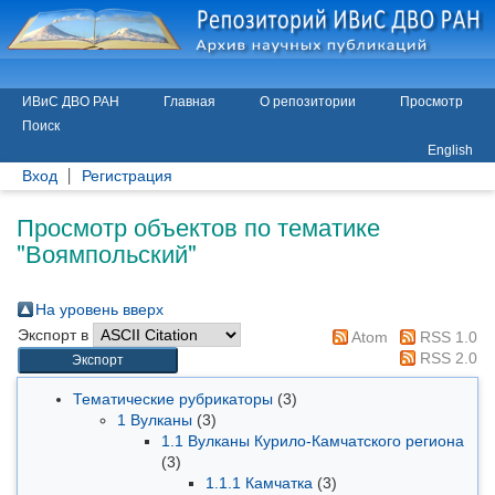
ИВиС ДВО РАН
Главная
О репозитории
Просмотр
Поиск
English
Вход
Регистрация
Просмотр объектов по тематике
"Воямпольский"
На уровень вверх
Экспорт в
Atom
RSS 1.0
RSS 2.0
Тематические рубрикаторы
(3)
1 Вулканы
(3)
1.1 Вулканы Курило-Камчатского региона
(3)
1.1.1 Камчатка
(3)