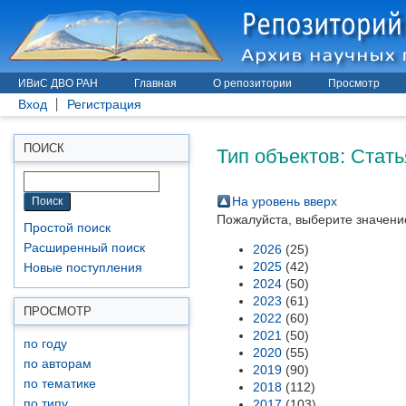
ИВиС ДВО РАН
Главная
О репозитории
Просмотр
Вход
Регистрация
Тип объектов: Стать
ПОИСК
На уровень вверх
Пожалуйста, выберите значение
Простой поиск
Расширенный поиск
2026
(25)
2025
(42)
Новые поступления
2024
(50)
2023
(61)
ПРОСМОТР
2022
(60)
2021
(50)
по году
2020
(55)
по авторам
2019
(90)
по тематике
2018
(112)
по типу
2017
(103)