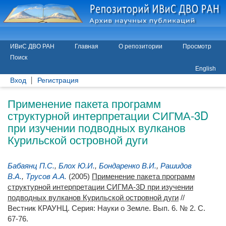
ИВиС ДВО РАН
Главная
О репозитории
Просмотр
Поиск
English
Вход
Регистрация
Применение пакета программ
структурной интерпретации СИГМА-3D
при изучении подводных вулканов
Курильской островной дуги
Бабаянц П.С.
,
Блох Ю.И.
,
Бондаренко В.И.
,
Рашидов
В.А.
,
Трусов А.А.
(2005)
Применение пакета программ
структурной интерпретации СИГМА-3D при изучении
подводных вулканов Курильской островной дуги
//
Вестник КРАУНЦ. Серия: Науки о Земле. Вып. 6. № 2. С.
67-76.