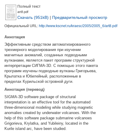
Полный текст
art8.pdf
Скачать (951kB)
|
Предварительный просмотр
Официальный URL:
http://www.kscnet.ru/kraesc/2005/2005_6/art8.pdf
Аннотация
Эффективным средством автоматизированного
трехмерного моделирования при изучении
магнитных аномалий, созданных подводными
вулканами, является пакет программ структурной
интерпретации СИГМА-3D. С помощью этого пакета
программ изучены подводные вулканы Григорьева,
Крылатка и Юбилейный, расположенные в
пределах Курильской островной дуги.
Аннотация (перевод)
SIGMA-3D software package of structural
interpretation is an effective tool for the automated
three-dimensional modeling while studying magnetic
anomalies created by underwater volcanoes. With the
help of this software package submarine volcanoes
Grigorieva, Krylatka, and Yubileiny, located in the
Kurile island arc, have been studied.