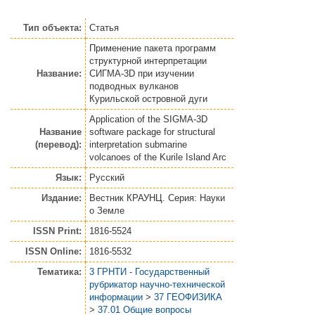
Тип объекта:
Статья
Применение пакета программ
структурной интерпретации
Название:
СИГМА-3D при изучении
подводных вулканов
Курильской островной дуги
Application of the SIGMA-3D
Название
software package for structural
(перевод):
interpretation submarine
volcanoes of the Kurile Island Arc
Язык:
Русский
Издание:
Вестник КРАУНЦ. Серия: Науки
о Земле
ISSN Print:
1816-5524
ISSN Online:
1816-5532
Тематика:
3 ГРНТИ - Государственный
рубрикатор научно-технической
информации
>
37 ГЕОФИЗИКА
>
37.01 Общие вопросы