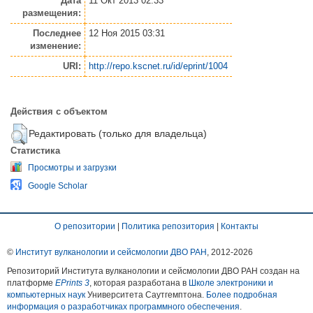
Дата
11 Окт 2013 02:33
размещения:
Последнее
12 Ноя 2015 03:31
изменение:
URI:
http://repo.kscnet.ru/id/eprint/1004
Действия с объектом
Редактировать (только для владельца)
Статистика
Просмотры и загрузки
Google Scholar
О репозитории
|
Политика репозитория
|
Контакты
©
Институт вулканологии и сейсмологии ДВО РАН
, 2012-
2026
Репозиторий Института вулканологии и сейсмологии ДВО РАН создан на
платформе
EPrints 3
, которая разработана в
Школе электроники и
компьютерных наук
Университета Саутгемптона.
Более подробная
информация о разработчиках программного обеспечения
.