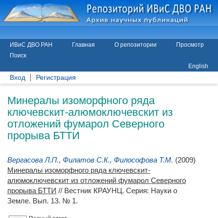
ИВиС ДВО РАН
Главная
О репозитории
Просмотр
Поиск
English
Вход
Регистрация
Минералы изоморфного ряда
ключевскит-алюмоключевскит из
отложений фумарол Северного
прорыва БТТИ
Вергасова Л.П.
,
Филатов С.К.
,
Философова Т.М.
(2009)
Минералы изоморфного ряда ключевскит-
алюмоключевскит из отложений фумарол Северного
прорыва БТТИ
// Вестник КРАУНЦ. Серия: Науки о
Земле. Вып. 13. № 1.