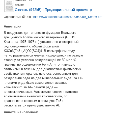
Полный текст
art6.pdf
Скачать (942kB)
|
Предварительный просмотр
Официальный URL:
http://www.kscnet.ru/kraesc/2009/2009_13/art6.pdf
Аннотация
В продуктах деятельности фумарол Большого
трещинного Толбачинского извержения (БТТИ,
Камчатка 1975-1976 гг.) установлен изоморфный
ряд соединений с общей формулой
K3Cu3(Fe3+,Al)O2(SO4)4. В изоморфном ряду
четко различаются члены, находящиеся по разную
сторону от условно разделяющей их 50 мол.%
границы по содержанию Fe и Al, что, наряду с
отличиями в важных для диагностики физических
свойствах минералов, явилось основанием для
разделения ряда на два минеральных вида. За Fe-
членами ряда было закреплено название
ключевскит, за Al-членами ряда —
алюмоключевскит. Алюмоключевскит является
алюминиевым аналогом ключевскита, по
сравнению с которым в позициях Fe3+
располагается преимущественно Al.
Аннотация (перевод)