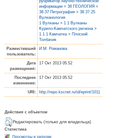
рубрикатор научно-технической
информации
>
38 ГЕОЛОГИЯ
>
38.37 Петрография
>
38.37.25
Вулканология
1 Вулканы
>
1.1 Вулканы
Курило-Камчатского региона
>
1.1.1 Камчатка
>
Плоский
Толбачик
Разместивший
И.М. Романова
пользователь:
Дата
17 Окт 2013 05:52
размещения:
Последнее
17 Окт 2013 05:52
изменение:
URI:
http://repo.kscnet.ru/id/eprint/1011
Действия с объектом
Редактировать (только для владельца)
Статистика
Просмотры и загрузки