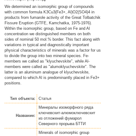
We determined an isomorphic group of compounds
with common formula K3Cu3(Fe3+, Al)O2(SO4)4 in
products from fumarole activity of the Great Tolbatchik
Fissure Eruption (GTFE, Kamchatka, 1975-1976).
Within the isomorphic group, based on Fe and Al
concentration we distinguished members on both
sides of nominal 50 mol.% border. This fact along with
variations in typical and diagnostically important
physical characteristics of minerals was a factor for us
to divide the group into two mineral species. Fe-
members we called as "klyuchevskite", while Al-
members were called as "alumoklyuchevskite". The
latter is an aluminum analogue of klyuchevskite,
compared to which Al is predominantly placed in Fe3+
positions.
Тип объекта:
Статья
Минералы изоморфного ряда
ключевскит-алюмоключевскит
Название:
из отложений фумарол
Северного прорыва БТТИ
Minerals of isomorphic group