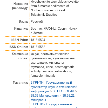
klyuchevskite-alumoklyuchevskite
Название
from fumarole sediments of
(перевод):
Northern fissure of Great
Tolbatchik Eruptios
Язык:
Русский
Издание:
Вестник КРАУНЦ. Серия: Науки
о Земле
ISSN Print:
1816-5524
ISSN Online:
1816-5532
Ключевые
конус, постмагматическая
слова:
деятельность, вулканические
эксгаляции, минералы
фумарол, cone, postmagmatic
activity, volcanic exhalations,
fumarole minerals
Тематика:
3 ГРНТИ - Государственный
рубрикатор научно-технической
информации
>
38 ГЕОЛОГИЯ
>
38.35 Минералогия
>
38.35.21
Минералы
3 ГРНТИ - Государственный