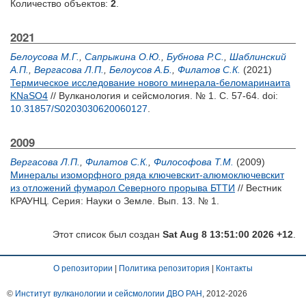
Количество объектов:
2
.
2021
Белоусова М.Г.
,
Сапрыкина О.Ю.
,
Бубнова Р.С.
,
Шаблинский
А.П.
,
Вергасова Л.П.
,
Белоусов А.Б.
,
Филатов С.К.
(2021)
Термическое исследование нового минерала-беломаринаита
KNаSO4
// Вулканология и сейсмология. № 1. С. 57-64.
doi:
10.31857/S0203030620060127
.
2009
Вергасова Л.П.
,
Филатов С.К.
,
Философова Т.М.
(2009)
Минералы изоморфного ряда ключевскит-алюмоключевскит
из отложений фумарол Северного прорыва БТТИ
// Вестник
КРАУНЦ. Серия: Науки о Земле. Вып. 13. № 1.
Этот список был создан
Sat Aug 8 13:51:00 2026 +12
.
О репозитории
|
Политика репозитория
|
Контакты
©
Институт вулканологии и сейсмологии ДВО РАН
, 2012-
2026